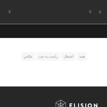
همه
اشتغال
راست به چپ
عکاس