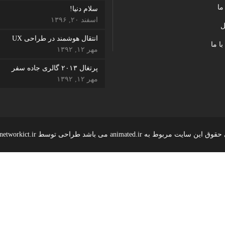
ما
سلام دنیا!
لایه اسلایدر
اسفند ۲۰, ۱۳۹۶
ل
فیلم پس زمینه
انتقال هوشمند در طراحی UX
با ما
مهر ۱۲, ۱۳۹۲
دیگر سرویس ها
پرتغال ۲۰۱۳ گالری جاده سفر
درباره ما
مهر ۱۲, ۱۳۹۲
نظرات
دیگر تیم ها
دیگر مشتریان
 سایت مربوط به animated.ir می باشد طراحی توسط www.networkict.ir
دیگر موارد
ارتباط با ما
اسلایدر چپ
اسلایدر راست
اسلایدر