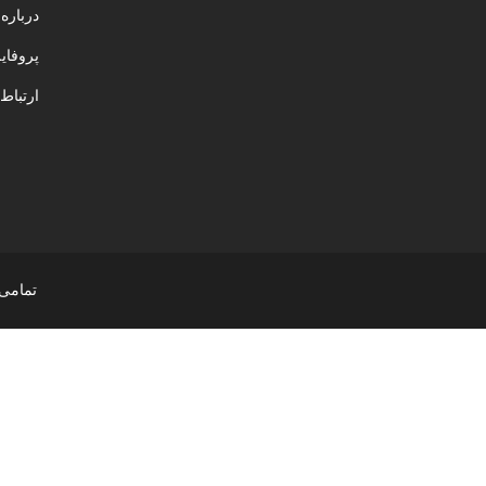
درباره 
عناصر CSS متحرک
پروفای
آگهی های تعاملی
ارتباط 
آخرین پست ها
بخش اختلاف منظر
نظرات
سرویس ها
گالری
تمامی حقوق این
تب ها
اکوردینگ
قیمت جدول ها
پیام ها
لیست ها
آیکون های اجتماعی