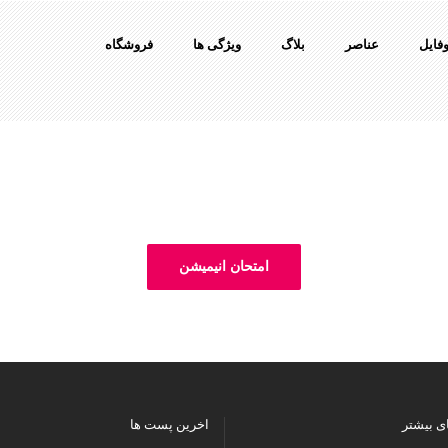
فایل
عناصر
بلاگ
ویژگی ها
فروشگاه
صفحه ها
صفحه بالا / پایین انتقال
صفحه چپ و راست
صفحه نوین
امتحان انیمیشن
نظرات
اسلایدر تمام صفحه
اسلایدر قدی
برترین ها
ی بیشتر
اخرین پست ها
انتخابی