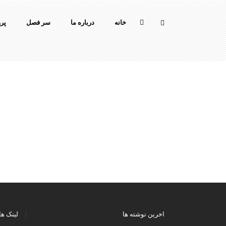
خانه
درباره ما
سر فصل
پرو
میله پیشرفت
نمادهای پیشرفت آیکون
کیک
شمارنده
بارهای پیشرفته عمودی
نمودارهای خط
نمودارهای پای کامل
نمودارهای دونات
اخرین نوشته ها
لینک ها
گام ها